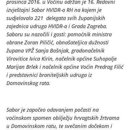
prosinca 2016. u Voćinu održan je 16. Redovni
izvještajni Sabor HVIDR-a RH na kojem je
sudjelovalo 221 delegata svih županijskih
zajednica udruga HVIDR-a i Grada Zagreba.
Saboru su nazočili i gosti: pomoćnik ministra
obrane Zoran Piličić, obnašateljica dužnosti
župana VPŽ Sanja Bošnjak, gradonačelnik
Virovitice Ivica Kirin, načelnik općine Suhopolje
Marijan Brlek i načelnik općine Voćin Predrag Filić
i predstavnici braniteljskih udruga iz
Domovinskog rata.
Sabor je započeo odavanjem počasti na
voćinskom spomen obilježju hrvagtskih žrtvama
u Domovinskom ratu, te svečanim dočekom i