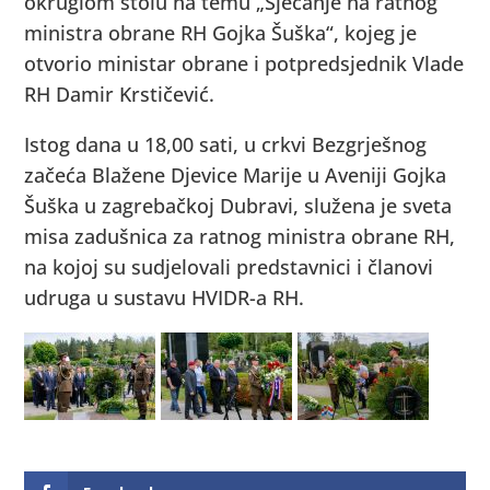
okruglom stolu na temu „Sjećanje na ratnog
ministra obrane RH Gojka Šuška“, kojeg je
otvorio ministar obrane i potpredsjednik Vlade
RH Damir Krstičević.
Istog dana u 18,00 sati, u crkvi Bezgrješnog
začeća Blažene Djevice Marije u Aveniji Gojka
Šuška u zagrebačkoj Dubravi, služena je sveta
misa zadušnica za ratnog ministra obrane RH,
na kojoj su sudjelovali predstavnici i članovi
udruga u sustavu HVIDR-a RH.