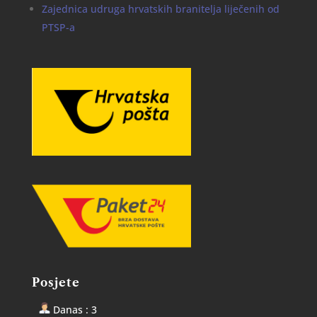
Zajednica udruga hrvatskih branitelja liječenih od
PTSP-a
Posjete
Danas : 3