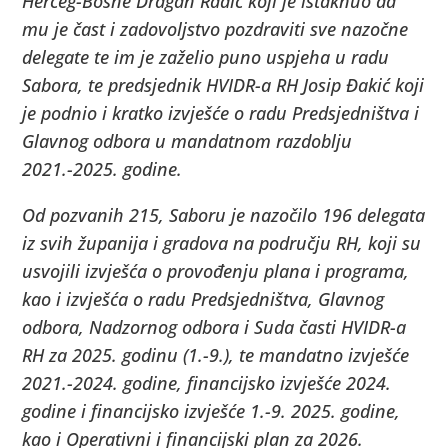
Herceg-Bosne Dragan Radić koji je istaknuo da
mu je čast i zadovoljstvo pozdraviti sve nazočne
delegate te im je zaželio puno uspjeha u radu
Sabora, te predsjednik HVIDR-a RH Josip Đakić koji
je podnio i kratko izvješće o radu Predsjedništva i
Glavnog odbora u mandatnom razdoblju
2021.-2025. godine.
Od pozvanih 215, Saboru je nazočilo 196 delegata
iz svih županija i gradova na području RH, koji su
usvojili izvješća o provođenju plana i programa,
kao i izvješća o radu Predsjedništva, Glavnog
odbora, Nadzornog odbora i Suda časti HVIDR-a
RH za 2025. godinu (1.-9.), te mandatno izvješće
2021.-2024. godine, financijsko izvješće 2024.
godine i financijsko izvješće 1.-9. 2025. godine,
kao i Operativni i financijski plan za 2026.