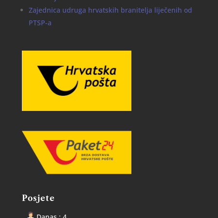
Zajednica udruga hrvatskih branitelja liječenih od
PTSP-a
Posjete
Danas : 4