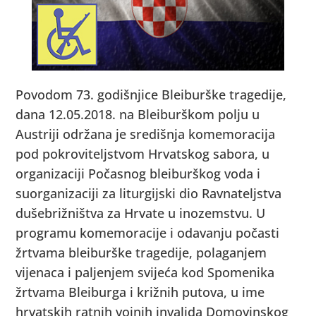
Povodom 73. godišnjice Bleiburške tragedije,
dana 12.05.2018. na Bleiburškom polju u
Austriji održana je središnja komemoracija
pod pokroviteljstvom Hrvatskog sabora, u
organizaciji Počasnog bleiburškog voda i
suorganizaciji za liturgijski dio Ravnateljstva
dušebrižništva za Hrvate u inozemstvu. U
programu komemoracije i odavanju počasti
žrtvama bleiburške tragedije, polaganjem
vijenaca i paljenjem svijeća kod Spomenika
žrtvama Bleiburga i križnih putova, u ime
hrvatskih ratnih vojnih invalida Domovinskog