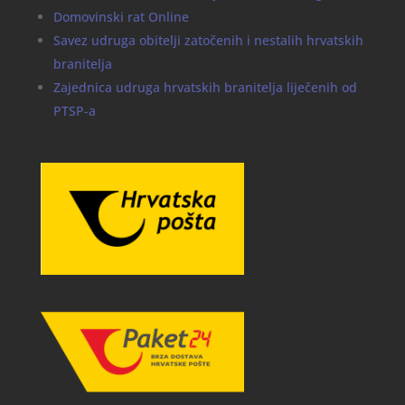
Domovinski rat Online
Savez udruga obitelji zatočenih i nestalih hrvatskih
branitelja
Zajednica udruga hrvatskih branitelja liječenih od
PTSP-a