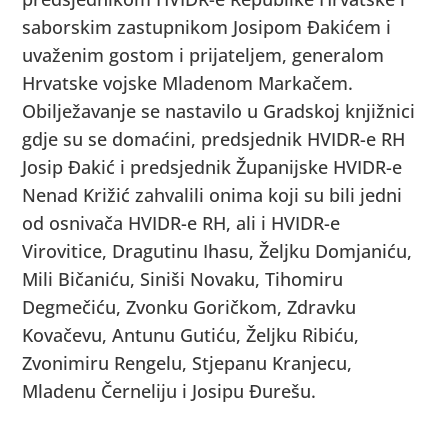
saborskim zastupnikom Josipom Đakićem i
uvaženim gostom i prijateljem, generalom
Hrvatske vojske Mladenom Markačem.
Obilježavanje se nastavilo u Gradskoj knjižnici
gdje su se domaćini, predsjednik HVIDR-e RH
Josip Đakić i predsjednik Županijske HVIDR-e
Nenad Križić zahvalili onima koji su bili jedni
od osnivača HVIDR-e RH, ali i HVIDR-e
Virovitice, Dragutinu Ihasu, Željku Domjaniću,
Mili Bičaniću, Siniši Novaku, Tihomiru
Degmečiću, Zvonku Goričkom, Zdravku
Kovačevu, Antunu Gutiću, Željku Ribiću,
Zvonimiru Rengelu, Stjepanu Kranjecu,
Mladenu Černeliju i Josipu Đurešu.