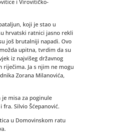
itice i Virovitičko-
ataljun, koji je stao u
hrvatski ratnici jasno rekli
u još brutalniji napadi. Ovo
e možda upitna, tvrdim da su
vjek iz najvišeg državnog
m riječima. Ja s njim ne mogu
jednika Zorana Milanovića,
 je misa za poginule
 fra. Silvio Šćepanović.
itica u Domovinskom ratu
va.