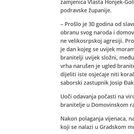
zamjenica Vlasta Honjek-Golin
podravske županije.
– Prošlo je 30 godina od slav
obranu svog naroda i domovin
ne velikosrpskoj agresiji. P
je dan kojeg se uvijek moramo
branitelji uvijek složni, me
vrha narušen je ugled branit
dijeliti iste osjećaje niti k
saborski zastupnik Josip Đak
Uoči odavanja počasti na vir
branitelje u Domovinskom ratu
Nakon polaganja vijenaca, n
koji se nalazi u Gradskom muz