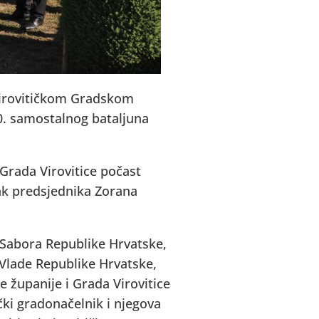
virovitičkom Gradskom
50. samostalnog bataljuna
 Grada Virovitice počast
zak predsjednika Zorana
a Sabora Republike Hrvatske,
 Vlade Republike Hrvatske,
 županije i Grada Virovitice
čki gradonačelnik i njegova