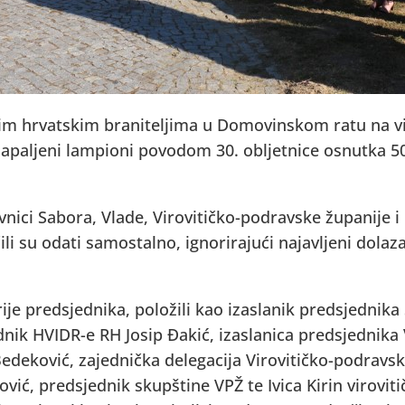
lim hrvatskim braniteljima u Domovinskom ratu na 
i zapaljeni lampioni povodom 30. obljetnice osnutka 
nici Sabora, Vlade, Virovitičko-podravske županije i
ili su odati samostalno, ignorirajući najavljeni dola
rije predsjednika, položili kao izaslanik predsjednik
dnik HVIDR-e RH Josip Đakić, izaslanica predsjednika
deković, zajednička delegacija Virovitičko-podravske
vić, predsjednik skupštine VPŽ te Ivica Kirin viroviti