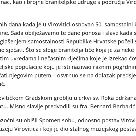
ac, kao i brojne braniteljske udruge s područja Virov
nih dana kada je u Virovitici osnovan 50. samostalni b
e. Sada obilježavamo te dane ponosa i slave kada su 
roglašenjem samostalnosti Republike Hrvatske počeli s
 sjećati. Što se sloge branitelja tiče koja je za nek
đutim uvredama i nečasnim riječima koje je izrekao čo
eljske populacije koju je isti nazivao raznim pogrdni
oračati njegovim putem – osvrnuo se na dolazak preds
ić.
ovitičkom Gradskom groblju u crkvi sv. Roka održana
. Misno slavlje predvodili su fra. Bernard Barbarić i
azočni su obišli Spomen sobu, odnosno postav Virov
eju Virovitica i koji je dio stalnog muzejskog posta