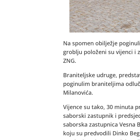
Na spomen obilježje poginu
groblju položeni su vijenci 
ZNG.
Braniteljske udruge, predstav
poginulim braniteljima odluč
Milanovića.
Vijence su tako, 30 minuta p
saborski zastupnik i predsje
saborska zastupnica Vesna Be
koju su predvodili Dinko Bego