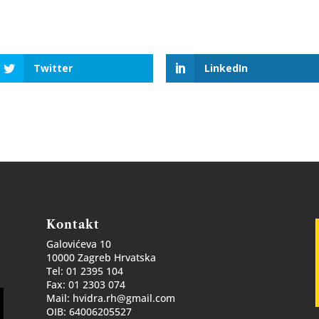
Twitter
LinkedIn
Kontakt
Galovićeva 10
g
10000 Zagreb Hrvatska
Tel: 01 2395 104
Fax: 01 2303 074
Mail: hvidra.rh@gmail.com
OIB: 64006205527