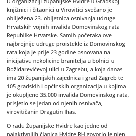
U organizaciji županijske Hvidre u Gradskoj
knjižnici i čitaonici u Virovitici svečano je
obilježena 23. obljetnica osnivanja udruge
Hrvatskih vojnih invalida Domovinskog rata
Republike Hrvatske. Samih početaka ove
najbrojnije udruge proistekle iz Domovinskog
rata koja je prije 23 godine osnovana na
inicijativu nekolicine branitelja u bolnici u
Božidarevićevoj ulici u Zagrebu, a koja danas
ima 20 županijskih zajednica i grad Zagreb te
105 gradskih i općinskih organizacija u kojima
je okupljeno 35.000 invalida Domovinskog rata,
prisjetio se jedan od njenih osnivača,
virovitičanin Dragutin Ihas.
O radu Županijske Hvidre kao jedne od
najaktivnijih članica Hvidre RH govorio je njen