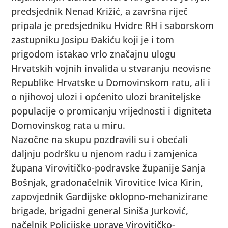
predsjednik Nenad Križić, a završna riječ
pripala je predsjedniku Hvidre RH i saborskom
zastupniku Josipu Đakiću koji je i tom
prigodom istakao vrlo značajnu ulogu
Hrvatskih vojnih invalida u stvaranju neovisne
Republike Hrvatske u Domovinskom ratu, ali i
o njihovoj ulozi i općenito ulozi braniteljske
populacije o promicanju vrijednosti i digniteta
Domovinskog rata u miru.
Nazočne na skupu pozdravili su i obećali
daljnju podršku u njenom radu i zamjenica
župana Virovitičko-podravske županije Sanja
Bošnjak, gradonačelnik Virovitice Ivica Kirin,
zapovjednik Gardijske oklopno-mehanizirane
brigade, brigadni general Siniša Jurković,
načelnik Policijske uprave Virovitičko-