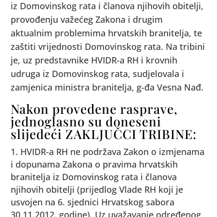
iz Domovinskog rata i članova njihovih obitelji,
provođenju važećeg Zakona i drugim
aktualnim problemima hrvatskih branitelja, te
zaštiti vrijednosti Domovinskog rata. Na tribini
je, uz predstavnike HVIDR-a RH i krovnih
udruga iz Domovinskog rata, sudjelovala i
zamjenica ministra branitelja, g-đa Vesna Nađ.
Nakon provedene rasprave,
jednoglasno su doneseni
slijedeći ZAKLJUČCI TRIBINE:
HVIDR-a RH ne podržava Zakon o izmjenama
i dopunama Zakona o pravima hrvatskih
branitelja iz Domovinskog rata i članova
njihovih obitelji (prijedlog Vlade RH koji je
usvojen na 6. sjednici Hrvatskog sabora
30.11.2012. godine). Uz uvažavanje određenog