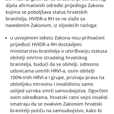
dijela afirmativnih odredbi prijedloga Zakona
kojima se poboljšava status hrvatskih
branitelja, HVIDR-a RH se ne slaže sa
navedenim Zakonom, iz slijedećih razloga:
u usvojenom tekstu Zakona nisu prihvaćeni
prijedlozi HVIDR-a RH dostavljeni
ministarstvu branitelja o utvrđivanju statusa
obitelji smrtno stradalog hrvatskog
branitelja, budući da se obitelji, odnosno
udovicama umrlih HRVI-a, osim obitelji
100%-tnih HRVI-a I grupe, priznaju prava na
obiteljsku mirovinu i invalidninu samo
uslijed uzroka smrti samoubojstva. Ogorčeni
ovim odredbama, hrvatski ratni vojni invalidi
smatraju da se ovakvim Zakonom hrvatski
branitelji potiču na samoubojstvo, kako bi