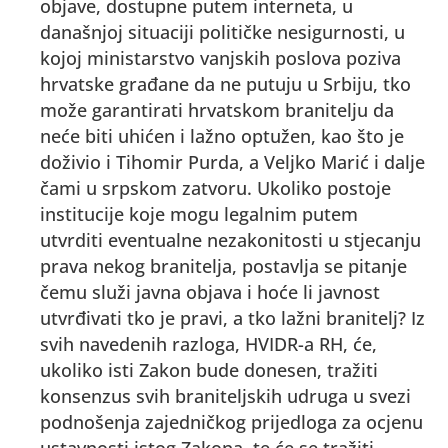
objave, dostupne putem interneta, u
današnjoj situaciji političke nesigurnosti, u
kojoj ministarstvo vanjskih poslova poziva
hrvatske građane da ne putuju u Srbiju, tko
može garantirati hrvatskom branitelju da
neće biti uhićen i lažno optužen, kao što je
doživio i Tihomir Purda, a Veljko Marić i dalje
čami u srpskom zatvoru. Ukoliko postoje
institucije koje mogu legalnim putem
utvrditi eventualne nezakonitosti u stjecanju
prava nekog branitelja, postavlja se pitanje
čemu služi javna objava i hoće li javnost
utvrđivati tko je pravi, a tko lažni branitelj? Iz
svih navedenih razloga, HVIDR-a RH, će,
ukoliko isti Zakon bude donesen, tražiti
konsenzus svih braniteljskih udruga u svezi
podnošenja zajedničkog prijedloga za ocjenu
ustavnosti istog Zakona, te će se tražiti