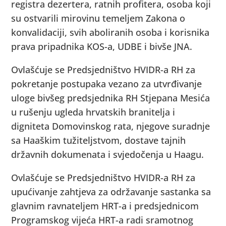
registra dezertera, ratnih profitera, osoba koji
su ostvarili mirovinu temeljem Zakona o
konvalidaciji, svih aboliranih osoba i korisnika
prava pripadnika KOS-a, UDBE i bivše JNA.
Ovlašćuje se Predsjedništvo HVIDR-a RH za
pokretanje postupaka vezano za utvrđivanje
uloge bivšeg predsjednika RH Stjepana Mesića
u rušenju ugleda hrvatskih branitelja i
digniteta Domovinskog rata, njegove suradnje
sa Haaškim tužiteljstvom, dostave tajnih
državnih dokumenata i svjedočenja u Haagu.
Ovlašćuje se Predsjedništvo HVIDR-a RH za
upućivanje zahtjeva za održavanje sastanka sa
glavnim ravnateljem HRT-a i predsjednicom
Programskog vijeća HRT-a radi sramotnog