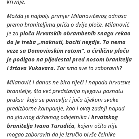
krivnje.
Možda je najbolji primjer Milanovićevog odnosa
prema braniteljima priča o dvije ploče. Milanović
je za
ploču Hrvatskih obrambenih snaga rekao
da je treba „maknuti, baciti negdje. To nema
veze sa Domovinskim ratom“, a ćiriličnu ploču
je podigao na pijedestal pred nosom branitelja
i žrtava Vukovara.
Zar smo sve to zaboravili?
Milanović i danas ne bira riječi i napada hrvatske
branitelje, što već predstavlja njegovu poznatu
praksu koja se ponavlja i jača tijekom svake
predizborne kampanje, kao i ovaj zadnji napad
na glavnog državnog odvjetnika i
hrvatskog
branitelja Ivana Turudića
, kojem očito nije
mogao zaboraviti da je izručio bivše čelnike