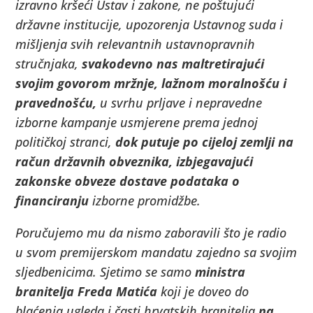
izravno kršeći Ustav i zakone, ne poštujući
državne institucije, upozorenja Ustavnog suda i
mišljenja svih relevantnih ustavnopravnih
stručnjaka,
svakodevno nas maltretirajući
svojim govorom mržnje, lažnom moralnošću i
pravednošću,
u svrhu prljave i nepravedne
izborne kampanje usmjerene prema jednoj
političkoj stranci,
dok putuje po cijeloj zemlji na
račun državnih obveznika, izbjegavajući
zakonske obveze dostave podataka o
financiranju
izborne promidžbe.
Poručujemo mu da nismo zaboravili što je radio
u svom premijerskom mandatu zajedno sa svojim
sljedbenicima. Sjetimo se samo
ministra
branitelja Freda Matića
koji je doveo do
blaćenja ugleda i časti hrvatskih branitelja
na