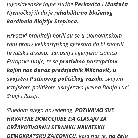
jugoslavenske tajne službe
Perkovića i Mustača
Njemačkoj ili da je
rehabilitirao blaženog
kardinala Alojzija Stepinca.
Hrvatski branitelji borili su se u Domovinskom
ratu protiv velikosrpskog agresora da bi stvorili
hrvatsku državu, današnju cijenjenu članicu
Europske unije, te se
protivimo postupcima
kojim nas danas predsjednik Milanović, u
svojstvu Putinovog političkog vazala,
svojom
vanjskom politikom usmjerava prema Banja Luci,
Srbiji i Rusiji.
Slijedom svega navedenog,
POZIVAMO SVE
HRVATSKE DOMOLJUBE DA GLASAJU ZA
DRŽAVOTVORNU STRANKU HRVATSKU
DEMOKRATSKU ZAJEDNICU
, koja nas je,
na čelu