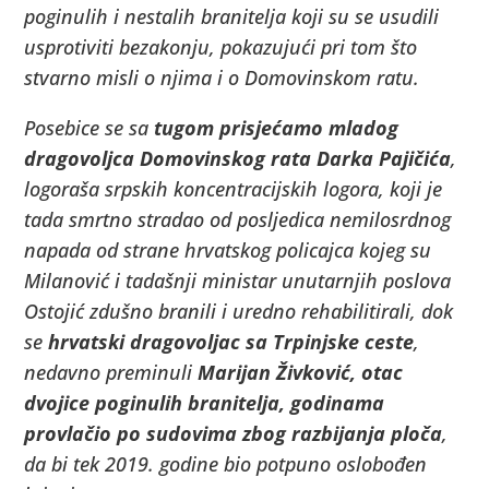
poginulih i nestalih branitelja koji su se usudili
usprotiviti bezakonju, pokazujući pri tom što
stvarno misli o njima i o Domovinskom ratu.
Posebice se sa
tugom prisjećamo mladog
dragovoljca Domovinskog rata Darka Pajičića
,
logoraša srpskih koncentracijskih logora, koji je
tada smrtno stradao od posljedica nemilosrdnog
napada od strane hrvatskog policajca kojeg su
Milanović i tadašnji ministar unutarnjih poslova
Ostojić zdušno branili i uredno rehabilitirali, dok
se
hrvatski dragovoljac sa Trpinjske ceste
,
nedavno preminuli
Marijan Živković, otac
dvojice poginulih branitelja, godinama
provlačio po sudovima zbog razbijanja
ploča
,
da bi tek 2019. godine bio potpuno oslobođen