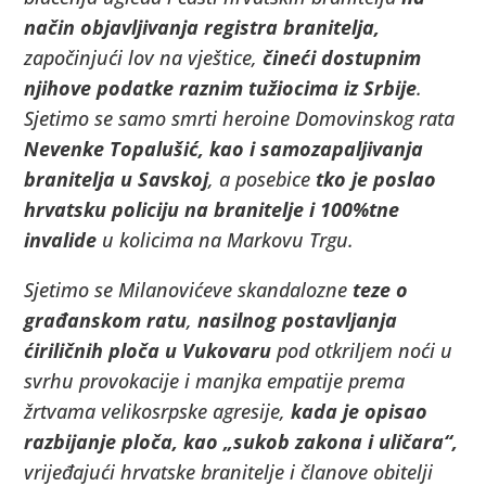
način objavljivanja registra branitelja,
započinjući lov na vještice,
čineći dostupnim
njihove podatke raznim tužiocima iz Srbije
.
Sjetimo se samo smrti heroine Domovinskog rata
Nevenke Topalušić, kao i samozapaljivanja
branitelja u Savskoj
, a posebice
tko je poslao
hrvatsku policiju na branitelje i 100%tne
invalide
u kolicima na Markovu Trgu.
Sjetimo se Milanovićeve skandalozne
teze o
građanskom ratu
,
nasilnog postavljanja
ćiriličnih ploča u Vukovaru
pod otkriljem noći u
svrhu provokacije i manjka empatije prema
žrtvama velikosrpske agresije,
kada je opisao
razbijanje ploča, kao „sukob zakona i uličara“,
vrijeđajući hrvatske branitelje i članove obitelji