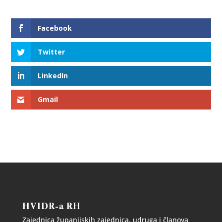
Facebook
Twitter
LinkedIn
Gmail
HVIDR-a RH
Zajednica županijskih zajednica, udruga i članova