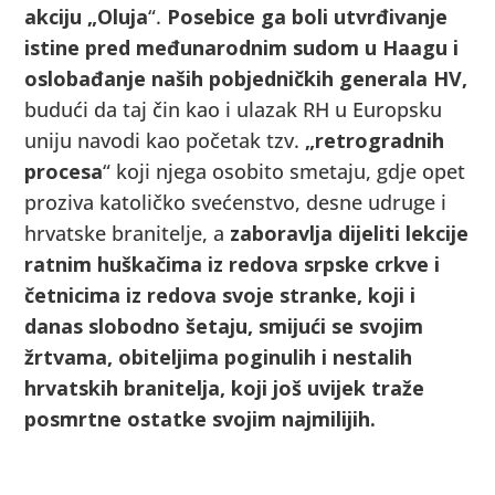
akciju „Oluja
“.
Posebice ga boli utvrđivanje
istine pred međunarodnim sudom u Haagu i
oslobađanje naših pobjedničkih generala HV,
budući da taj čin kao i ulazak RH u Europsku
uniju navodi kao početak tzv.
„retrogradnih
procesa
“ koji njega osobito smetaju, gdje opet
proziva katoličko svećenstvo, desne udruge i
hrvatske branitelje, a
zaboravlja dijeliti lekcije
ratnim huškačima iz redova srpske crkve i
četnicima iz redova svoje stranke, koji i
danas slobodno šetaju, smijući se svojim
žrtvama, obiteljima poginulih i nestalih
hrvatskih branitelja, koji još uvijek
traže
posmrtne ostatke svojim najmilijih.