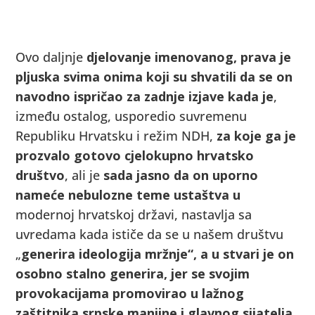
Ovo daljnje
djelovanje imenovanog, prava je
pljuska svima onima koji su shvatili da se on
navodno ispričao za zadnje izjave kada je
,
između ostalog, usporedio suvremenu
Republiku Hrvatsku i režim NDH,
za koje ga je
prozvalo gotovo cjelokupno hrvatsko
društvo
, ali je
sada jasno da on uporno
nameće nebulozne teme ustaštva u
modernoj hrvatskoj državi, nastavlja sa
uvredama kada ističe da se u našem društvu
„
generira ideologija
mržnje“,
a u stvari je on
osobno stalno generira, jer se svojim
provokacijama promovirao u lažnog
zaštitnika srpske manjine i glavnog sijatelja