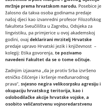
mržnje prema hrvatskom narodu.
Posebice je
žalosno da takva osoba godinama predaje
našoj djeci kao izvanredni profesor Filozofskog
fakulteta Sveučilišta u Zagrebu, Odsjeka za
lingvistiku, pa primjerice u ovoj akademskoj
godini, ovaj
deklarirani mrzitelj Hrvatske
predaje upravo Hrvatski jezik i književnost –
kolegij: Etika govorenja,
te pozivamo
navedeni Fakultet da se o tome očituje.
Zadnjim izjavama „da je protiv Srba izvršeno
etničko čišćenje i kršenje međunarodnog
prava“,
svjesno negira velikosrpsku agresiju i
okupaciju hrvatskog teritorija, kao i
oslobodilačke akcije hrvatske vojske, a
osobito veličanstvenu vojnoredarstvenu