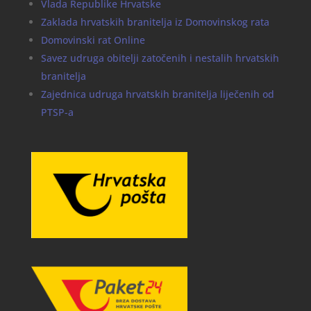
Vlada Republike Hrvatske
Zaklada hrvatskih branitelja iz Domovinskog rata
Domovinski rat Online
Savez udruga obitelji zatočenih i nestalih hrvatskih
branitelja
Zajednica udruga hrvatskih branitelja liječenih od
PTSP-a