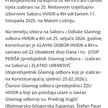
Predsjedništva na kojima su verificirani članovi
tijela izabrani na 25. Redovnom izvještajno-
izbornom Saboru HVIDR-a RH održanom 11.
listopada 2025. na Malom Lošinju.
Na temelju izbora na Saboru i Odluke Glavnog
odbora HVIDR-a RH od 25. veljače 2026. godine,
konstituiran je GLAVNI ODBOR HVIDR-a RH u
sastavu od 22 (dvadeset dva) člana i to: JOSIP
PERIŠA (predsjednik Glavnog odbora – izabran
na Saboru) i ZLATKO UREMOVIĆ
(dopredsjednik Glavnog odbora koji je izabran
na Konstituirajućoj sjednici 25.02.2026.).
Članovi Glavnog odbora (predsjednici ŽZU
HVIDR-a koji po položaju ulaze u sastav
Glavnog odbora) su: Predrag Vuglić
(Bjelovarsko-bilogorska županija), Štefan Paun