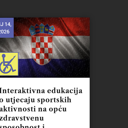
IJ 14,
2026
Interaktivna edukacija
o utjecaju sportskih
aktivnosti na opću
zdravstvenu
sposobnost i