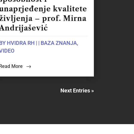
unaprjeđenje kvalitete
življenja – prof. Mirna
Andrijašević
BY
HVIDRA RH
|
|
BAZA ZNANJA
,
VIDEO
Read More
Next Entries »