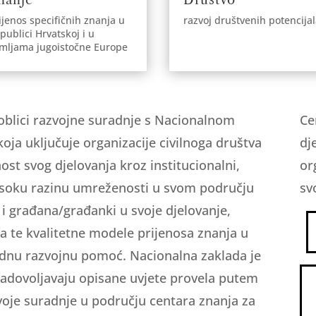
ijenos specifičnih znanja u
razvoj društvenih potencija
publici Hrvatskoj i u
mljama jugoistočne Europe
 oblici razvojne suradnje s Nacionalnom
Ce
oja uključuje organizacije civilnoga društva
dj
nost svog djelovanja kroz institucionalni,
or
 visoku razinu umreženosti u svom području
sv
a i građana/građanki u svoje djelovanje,
a te kvalitetne modele prijenosa znanja u
odnu razvojnu pomoć. Nacionalna zaklada je
zadovoljavaju opisane uvjete provela putem
voje suradnje u području centara znanja za