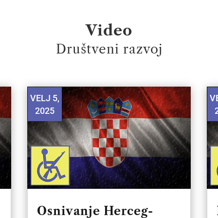
Video
Društveni razvoj
VELJ 5,
VE
2025
Osnivanje Herceg-