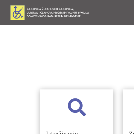

Istraživanje
Z