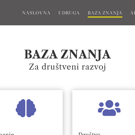
NASLOVNA
UDRUGA
BAZA ZNANJA
A
BAZA ZNANJA
Za društveni razvoj


nanje
Društvo