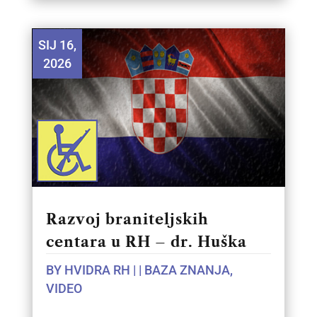
SIJ 16,
2026
Razvoj braniteljskih
centara u RH – dr. Huška
BY
HVIDRA RH
|
|
BAZA ZNANJA
,
VIDEO