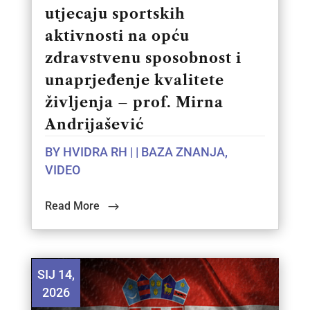
utjecaju sportskih
aktivnosti na opću
zdravstvenu sposobnost i
unaprjeđenje kvalitete
življenja – prof. Mirna
Andrijašević
BY
HVIDRA RH
|
|
BAZA ZNANJA
,
VIDEO
Read More
SIJ 14,
2026